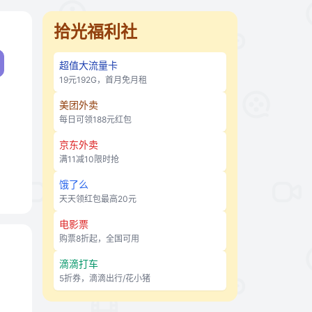
拾光福利社
超值大流量卡
19元192G，首月免月租
美团外卖
每日可领188元红包
京东外卖
满11减10限时抢
饿了么
天天领红包最高20元
电影票
购票8折起，全国可用
滴滴打车
5折券，滴滴出行/花小猪