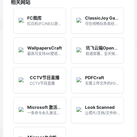
相关网站
FC图库
ClassicJoy Games
红白机(FC/NES)游戏资源下载的知名老站
可在线畅玩各类经典游戏的网站
WallpapersCraft
讯飞云端OpenClaw
最高可支持4K壁纸下载的综合壁纸网站
极速部署，全天候在线服务
CCTV节目直播
PDFCraft
CCTV节目直播
无需上传文件的PDF全能工具箱
Microsoft 激活脚本（MAS）
Look Scanned
一条命令永久激活win8/10/11
让照片/文档/文件秒变扫描件的网站